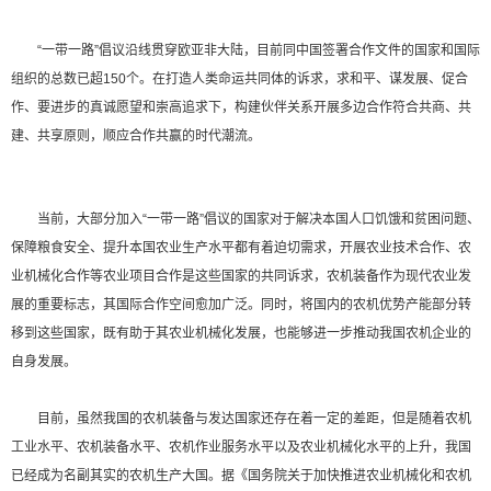
“一带一路”倡议沿线贯穿欧亚非大陆，目前同中国签署合作文件的国家和国际
组织的总数已超150个。在打造人类命运共同体的诉求，求和平、谋发展、促合
作、要进步的真诚愿望和崇高追求下，构建伙伴关系开展多边合作符合共商、共
建、共享原则，顺应合作共赢的时代潮流。
当前，大部分加入“一带一路”倡议的国家对于解决本国人口饥饿和贫困问题、
保障粮食安全、提升本国农业生产水平都有着迫切需求，开展农业技术合作、农
业机械化合作等农业项目合作是这些国家的共同诉求，农机装备作为现代农业发
展的重要标志，其国际合作空间愈加广泛。同时，将国内的农机优势产能部分转
移到这些国家，既有助于其农业机械化发展，也能够进一步推动我国农机企业的
自身发展。
目前，虽然我国的农机装备与发达国家还存在着一定的差距，但是随着农机
工业水平、农机装备水平、农机作业服务水平以及农业机械化水平的上升，我国
已经成为名副其实的农机生产大国。据《国务院关于加快推进农业机械化和农机