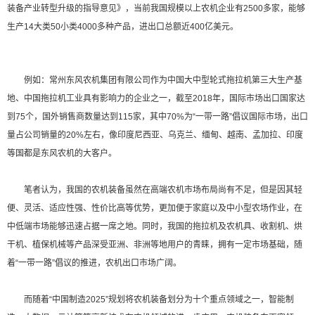
装备产业转型升级的指导意见》，当前我国规模以上农机企业有2500多家，能够
生产14大类50小类4000多种产品，进出口总额近400亿美元。
例如：常州东风农机集团有限公司作为中国大中型轮式拖拉机第三大生产基
地、中国拖拉机工业具有影响力的企业之一，截至2018年，国际市场出口国家达
到75个，国外销售商数量达到115家，其中70%为“一带一路”倡议国际市场，出口
量占公司销量的20%左右，像印度尼西亚、乌克兰、缅甸、越南、孟加拉、印度
等国都是东风农机的大客户。
笔者认为，我国的农机装备虽然在高端农机市场布局尚有不足，但是因其轻
便、灵活、适应性强、性价比高等优势，更加便于家庭以及中小型农场作业，在
中低端市场能够迅速占据一席之地。同时，我国的拖拉机及农机具、收割机、烘
干机、植保机械等产品深受亚洲、非洲等地用户的青睐，拥有一定市场基础，随
着“一带一路”倡议的推进，农机出口市场广阔。
而随着“中国制造2025”规划将农机装备划分为十个重点领域之一，智能制