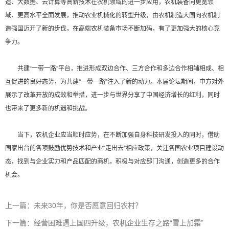
造、大数据、云计算等高新技术在农机领域的进一步应用，农机装备向更宽领
域、更高水平全面发展，推动农业机械化的转型升级，由农机制造大国向农机制
造强国迈开了新的步伐，在高端农机装备市场不断加码，有了更加强大的核心竞
争力。
共建“一带一路”平台，推进形成双边合作、三方合作和多边合作相辅相成、相
互促进的良好态势，为共建“一带一路”注入了新的动力。本届论坛期间，中方对外
展示了改革开放的成效和举措，进一步与世界分享了中国经济增长的红利，同时
也带来了更多新的机遇和挑战。
当下，农机企业应当顺时应势，在不断加强自身科技研发投入的同时，借助
国家出台的各项鼓励优势技术和产业“走出去”相应政策，关注各国农业项目建设动
态，找到与企业实力和产品匹配的商机，积极与对应部门沟通，创造更多的合作
机会。
上一篇：未来30年，你是否愿意回归农村？
下一篇：经营困难遇上国四升级，农机企业生存之路“雪上加霜”